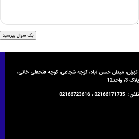
تهران، میدان حسن آباد، کوچه شجاعی، کوچه فتحعلی خانی،
پلاک 3، واحد12
تلفن:
02166171735 ، 02166723616