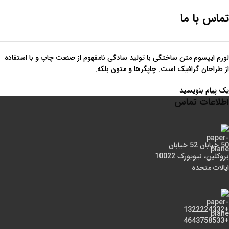
تماس با ما
لورم ایپسوم متن ساختگی با تولید سادگی نامفهوم از صنعت چاپ و با استفاده
از طراحان گرافیک است. چاپگرها و متون بلکه.
یک پیام بنویسید
اطلاعات تماس
50 خیابان 52 خیابان
بروکلین، نیویورک 10022
ایالات متحده
+1322224332
+4643758533