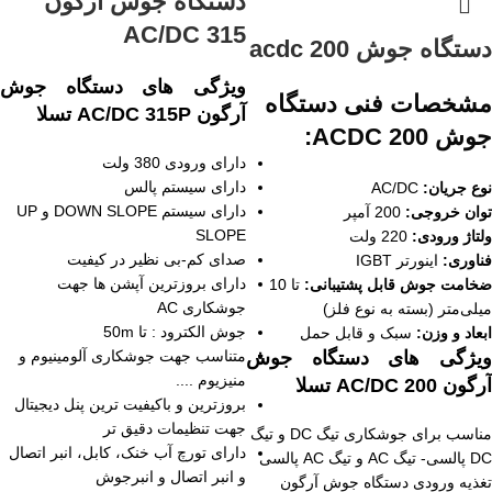
دستگاه جوش آرگون
AC/DC 315
دستگاه جوش acdc 200
ویژگی های دستگاه جوش
مشخصات فنی دستگاه
آرگون AC/DC 315P
تسلا
جوش ACDC 200:
دارای ورودی 380 ولت
دارای سیستم پالس
نوع جریان:
AC/DC
دارای سیستم DOWN SLOPE و UP
توان خروجی:
200 آمپر
SLOPE
ولتاژ ورودی:
220 ولت
صدای کم-بی نظیر در کیفیت
فناوری:
اینورتر IGBT
دارای بروزترین آپشن ها جهت
ضخامت جوش قابل پشتیبانی:
تا 10
جوشکاری AC
میلی‌متر (بسته به نوع فلز)
جوش الکترود : تا 50m
ابعاد و وزن:
سبک و قابل حمل
ویژگی های دستگاه جوش
متناسب جهت جوشکاری آلومینیوم و
منیزیوم ....
آرگون AC/DC 200
تسلا
بروزترین و باکیفیت ترین پنل دیجیتال
جهت تنظیمات دقیق تر
مناسب برای جوشکاری تیگ DC و تیگ
دارای تورچ آب خنک، کابل، انبر اتصال
DC پالسی- تیگ AC و تیگ AC پالسی
و انبر اتصال و انبرجوش
تغذیه ورودی دستگاه جوش آرگون