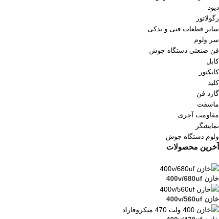
دیود
رگولاتور
سایر قطعات فنی و یدکی
سر ولوم
فن صنعتی دستگاه جوش
کابل
کانکتور
کلید
گارد فن
ماسفت
مقاومت آجری
نمایشگر
ولوم دستگاه جوش
آخرین محصولات
خازن 400v/680uf
خازن 400v/560uf