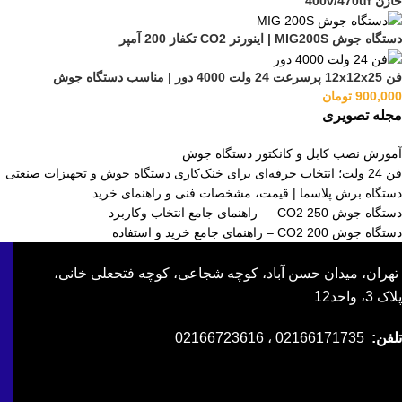
خازن 400v/470uf
دستگاه جوش MIG200S | اینورتر CO2 تکفاز 200 آمپر
فن 12x12x25 پرسرعت 24 ولت 4000 دور | مناسب دستگاه جوش
900,000
تومان
مجله تصویری
آموزش نصب کابل و کانکتور دستگاه جوش
فن 24 ولت؛ انتخاب حرفه‌ای برای خنک‌کاری دستگاه جوش و تجهیزات صنعتی
دستگاه برش پلاسما | قیمت، مشخصات فنی و راهنمای خرید
دستگاه جوش CO2 250 — راهنمای جامع انتخاب وکاربرد
دستگاه جوش CO2 200 – راهنمای جامع خرید و استفاده
تهران، میدان حسن آباد، کوچه شجاعی، کوچه فتحعلی خانی،
پلاک 3، واحد12
تلفن:
02166171735 ، 02166723616