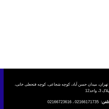
لورم ایپسوم متن ساختگی با تولید سادگی نامفهوم
در این قسمت وارد کنید عنوان جعبه اطلاعات را
لورم ایپسوم متن ساختگی با تولید سادگی نامفهوم
تهران، میدان حسن آباد، کوچه شجاعی، کوچه فتحعلی خانی،
پلاک 3، واحد12
تلفن:
02166171735 ، 02166723616