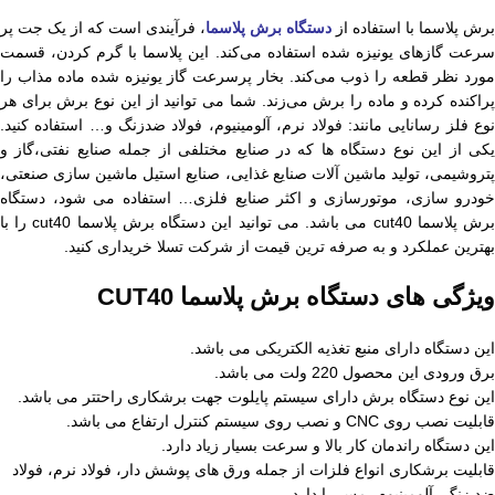
برش پلاسما با استفاده از
دستگاه برش پلاسما
، فرآیندی است که از یک جت پر
رعت گازهای یونیزه شده استفاده می‌کند. این پلاسما با گرم کردن،
قسمت
مورد نظر قطعه را ذوب می‌کند. بخار پر­سرعت گاز یونیزه شده ماده مذاب را
پراکنده کرده و ماده را برش می‌زند. شما می توانید از این نوع برش برای هر
نوع فلز رسانایی مانند: فولاد نرم، آلومینیوم، فولاد ضدزنگ و… استفاده کنید.
کی از این نوع دستگاه ها
که در صنایع مختلفی از جمله صنایع نفتی،گاز و
پتروشیمی، تولید ماشین آلات صنایع غذایی، صنایع استیل ماشین سازی صنعتی،
خودرو سازی، موتورسازی و اکثر صنایع فلزی… استفاده می شود، دستگاه
برش پلاسما cut40 می باشد. می توانید این دستگاه برش پلاسما cut40 را با
بهترین عملکرد و به صرفه ترین قیمت از شرکت تسلا خریداری کنید.
ویژگی های دستگاه برش پلاسما CUT40
این دستگاه دارای منبع تغذیه الکتریکی می باشد.
برق ورودی این محصول 220 ولت می باشد.
این نوع دستگاه برش دارای سیستم پایلوت جهت برشکاری راحتتر می باشد.
قابلیت نصب روی CNC و نصب روی سیستم کنترل ارتفاع می باشد.
این دستگاه
راندمان کار بالا و سرعت بسیار زیاد دارد.
قابلیت برشکاری انواع فلزات از جمله ورق های پوشش دار، فولاد نرم، فولاد
ضد زنگ، آلومینیوم، مس را دارد.