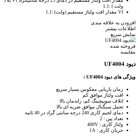
مقدار افت ولتاژ مستفیم در دمای 25 درجه سانتیگراد Vf به (
ولت ) :
1.1
Vf مقدار افت ولتاژ مستفیم (ولت) :
1.1
افزودن به علاقه مندی
اطلاعات بیشتر
نمایش سریع
فروخته شده
مقايسه
دیود UF4004
ویژگی های دیود UF4004 :
زمان بازیابی معکوس بسیار سریع
افت ولتاژ موافق کم
اتلاف سوییچینگ کم، راندمان بالا
تحمل سیگنال موافق ضربه ای بالا
دمای لحیم کاری 240 درجه سانتی گراد در 40 ثانیه
تعداد پین : 2
ولتاژ کاری : 400V
جریان کاری : 1A