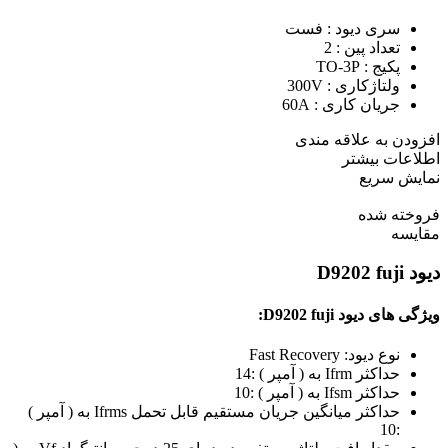
سری دیود : فست
تعداد پین : 2
پکیج : TO-3P
ولتاژکاری : 300V
جریان کاری : 60A
افزودن به علاقه مندی
اطلاعات بیشتر
نمایش سریع
فروخته شده
مقايسه
دیود D9202 fuji
ویژگی های دیود D9202 fuji:
نوع دیود: Fast Recovery
حداکثر Ifrm به ( آمپر ) :
14
حداکثر Ifsm به ( آمپر ) :
10
حداکثر میانگین جریان مستقیم قابل تحمل Ifrms به ( آمپر )
10
: