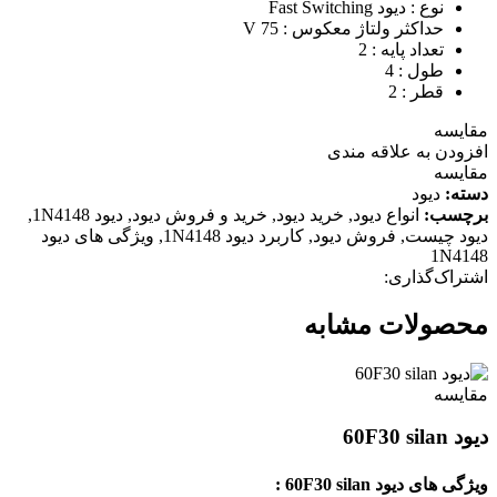
نوع : دیود Fast Switching
حداکثر ولتاژ معکوس : 75 V
تعداد پایه : 2
طول : 4
قطر : 2
مقايسه
افزودن به علاقه مندی
مقایسه
دسته:
دیود
برچسب:
انواع دیود
,
خرید دیود
,
خرید و فروش دیود
,
دیود 1N4148
,
دیود چیست
,
فروش دیود
,
کاربرد دیود 1N4148
,
ویژگی های دیود
1N4148
اشتراک‌گذاری:
محصولات مشابه
مقايسه
دیود 60F30 silan
ویژگی های دیود 60F30 silan :