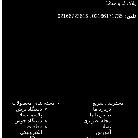
پلاک 3، واحد12
تلفن:
02166171735 ، 02166723616
دسترسی سریع
دسته بندی محصولات
درباره ما
دستگاه برش
تماس با ما
پلاسما تسلا
مجله تصویری
دستگاه جوش
تسلا
قطعات
آموزش
الکترونیکی