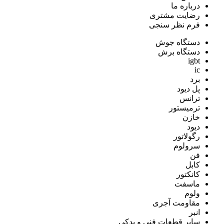
درباره ما
رضایت مشتری
فرم نظر سنجی
دستگاه جوش
دستگاه برش
igbt
ic
برد
پل دیود
ترانس
ترمیستور
خازن
دیود
رگولاتور
سرولوم
فن
کابل
کانکتور
ماسفت
ولوم
مقاومت آجری
انبر
سایر قطعات فنی و یدکی