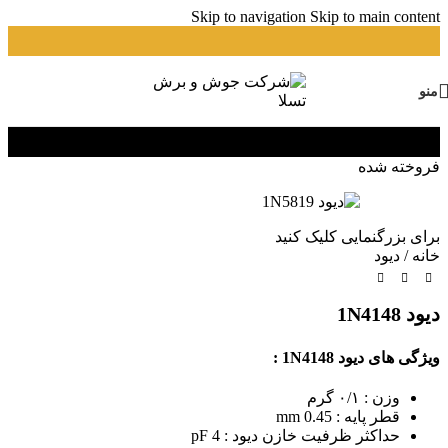
Skip to navigation
Skip to main content
منو
فروخته شده
برای بزرگنمایی کلیک کنید
خانه
/
دیود
دیود 1N4148
ویژگی های دیود 1N4148 :
وزن : ۰/۱ گرم
قطر پایه : 0.45 mm
حداکثر ظرفیت خازن دیود : 4 pF