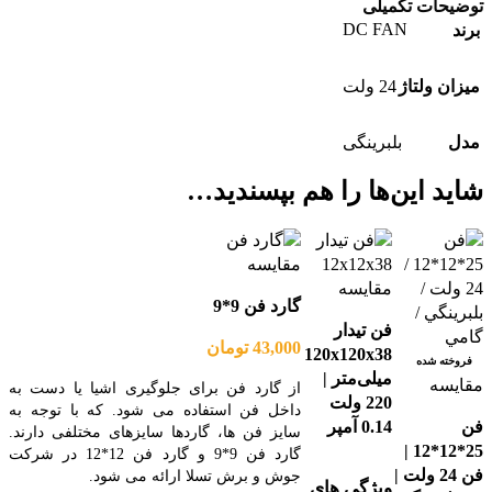
توضیحات تکمیلی
DC FAN
برند
میزان ولتاژ
24 ولت
مدل
بلبرینگی
شاید این‌ها را هم بپسندید…
مقايسه
مقايسه
گارد فن 9*9
فن تیدار
43,000
تومان
120x120x38
فروخته شده
میلی‌متر |
مقايسه
از گارد فن برای جلوگیری اشیا یا دست به
220 ولت
داخل فن استفاده می شود. که با توجه به
فن
0.14 آمپر
سایز فن ها، گاردها سایزهای مختلفی دارند.
25*12*12 |
گارد فن 9*9 و گارد فن 12*12 در شرکت
فن 24 ولت |
جوش و برش تسلا ارائه می شود.
ویژگی های