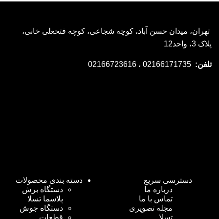
بیشتر
نمایش سریع
تهران، میدان حسن آباد، کوچه شجاعی، کوچه فتحعلی خانی،
پلاک 3، واحد12
تلفن:
02166171735 ، 02166723616
دسترسی سریع
دسته بندی محصولات
درباره ما
دستگاه برش
تماس با ما
پلاسما تسلا
مجله تصویری
دستگاه جوش
تسلا
قطعات