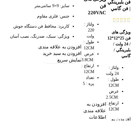
فن بلبرينگي
فن
سایز: 9×9 سانتی‌متر
| فن گامي
220VAC
جنس: فلزی مقاوم
ولتاژ :
کاربرد: محافظ فن دستگاه جوش
220
ویژگی های
ولت
ویژگی: سبک، ضدزنگ، نصب آسان
فن 25*12*12
طول :
/ 24 ولت /
افزودن به علاقه مندی
12CM
بلبرينگي /
افزودن به سبد خرید
عرض
گامي
نمایش سریع
:3.8CM
ارتفاع :
ولتاژ :
12CM
24 ولت
تعداد
طول :
پره : 5
12CM
عرض
:2.5CM
ارتفاع :
افزودن به
12CM
علاقه مندی
اطلاعات
افزودن به
بیشتر
علاقه مندی
نمایش سریع
اطلاعات