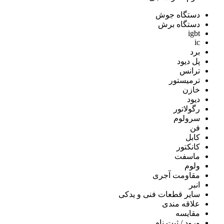
دستگاه جوش
دستگاه برش
igbt
ic
برد
پل دیود
ترانس
ترمیستور
خازن
دیود
رگولاتور
سرولوم
فن
کابل
کانکتور
ماسفت
ولوم
مقاومت آجری
انبر
سایر قطعات فنی و یدکی
علاقه مندی
مقايسه
ورود / ثبت نام