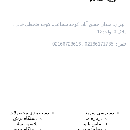
تهران، میدان حسن آباد، کوچه شجاعی، کوچه فتحعلی خانی،
پلاک 3، واحد12
تلفن:
02166171735 ، 02166723616
دسترسی سریع
دسته بندی محصولات
درباره ما
دستگاه برش
تماس با ما
پلاسما تسلا
مجله تصویری
دستگاه جوش