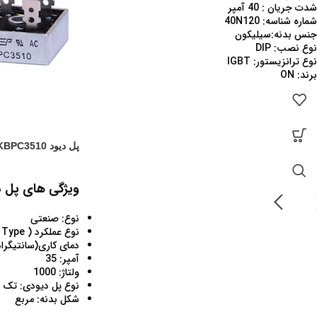
شدت جریان : 40 آمپر
شماره شناسه: 40N120
جنس بدنه:سیلیکون
نوع نصب: DIP
نوع ترانزیستور: IGBT
برند: ON
پل دیود KBPC3510
ویژگی های پل دیود 10
نوع: صنعتی
نوع عملکرد ( Function Type) :
دمای کاری(سانتیگراد
آمپر: 35
ولتاژ: 1000
نوع پل دیودی: تک ف
شکل بدنه: مربع