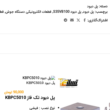
دسته:
پل دیود
برچسب:
پل دیود
,
پل دیود S35VB100
,
قطعات الکترونیکی دستگاه جوش
,
قطع
اشتراک‌گذاری:
پل دیود KBPC5010
90,000
تومان
پل دیود تک فاز KBPC5010
نوع نصب : فیشی