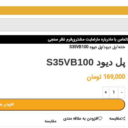
تماس با ما
درباره ما
رضایت مشتری
فرم نظر سنجی
خانه
/
پل دیود
/
پل ديود S35VB100
پل ديود S35VB100
169,000
تومان
افزودن به
مقايسه
افزودن به علاقه مندی
مقایسه