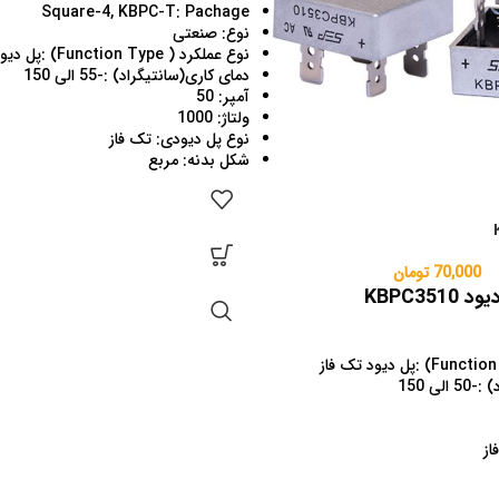
Square-4, KBPC-T: Pachage
نوع: صنعتی
نوع عملکرد ( Function Type) :
پل دیود
دمای کاری(سانتیگراد) :
-55 الی 150
آمپر: 50
ولتاژ: 1000
نوع پل دیودی: تک فاز
شکل بدنه: مربع
70,000
تومان
KBPC35
پل دیود تک فاز
) :
-50 الی 150
از