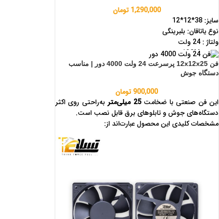
1,290,000
تومان
سایز: 38*12*12
نوع یاتاقان: بلبرینگی
ولتاژ : 24 ولت
طول : 12CM
عرض :3.8CM
فن 12x12x25 پرسرعت 24 ولت 4000 دور | مناسب
دستگاه جوش
ارتفاع : 12CM
دور : 5000
900,000
تومان
آمپر: 0.7
این فن صنعتی با ضخامت
25 میلی‌متر
به‌راحتی روی اکثر
دستگاه‌های جوش و تابلوهای برق قابل نصب است.
مشخصات کلیدی این محصول عبارت‌اند از:
ولتاژ کاری:
24 ولت DC
جریان مصرفی:
0.45 آمپر
سرعت چرخش:
4000 دور در دقیقه (RPM)
ابعاد:
25×12×12
نوع یاتاقان:
بلبرینگی
کاربری: خنک‌کننده دستگاه جوش، اینورتر جوشکاری، تابلو