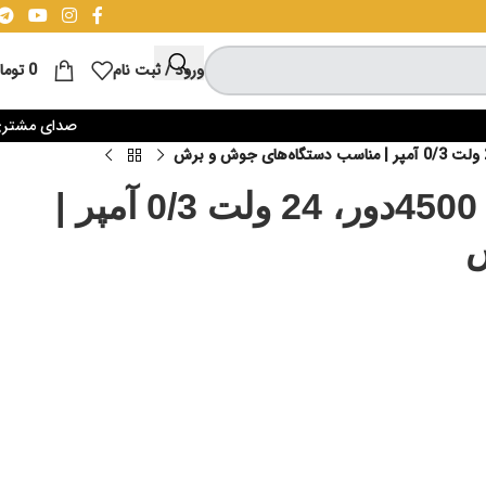
ورود / ثبت نام
0
توما
صدای مشتر
فن بوشی 92x92x25 میلی‌متر | 4500دور، 24 ولت 0/3 آمپر |
ش