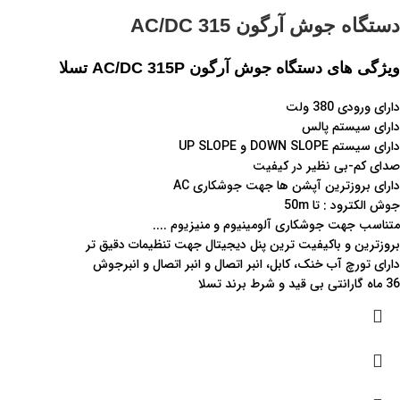
دستگاه جوش آرگون AC/DC 315
ویژگی های دستگاه جوش آرگون AC/DC 315P
تسلا
دارای ورودی 380 ولت
دارای سیستم پالس
دارای سیستم DOWN SLOPE و UP SLOPE
صدای کم-بی نظیر در کیفیت
دارای بروزترین آپشن ها جهت جوشکاری AC
جوش الکترود : تا 50m
متناسب جهت جوشکاری آلومینیوم و منیزیوم ....
بروزترین و باکیفیت ترین پنل دیجیتال جهت تنظیمات دقیق تر
دارای تورچ آب خنک، کابل، انبر اتصال و انبر اتصال و انبرجوش
36 ماه گارانتی بی قید و شرط برند تسلا