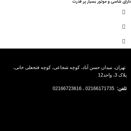
دارای شاسی و موتور بسيار پر قدرت
تهران، میدان حسن آباد، کوچه شجاعی، کوچه فتحعلی خانی،
پلاک 3، واحد12
تلفن:
02166171735 ، 02166723616