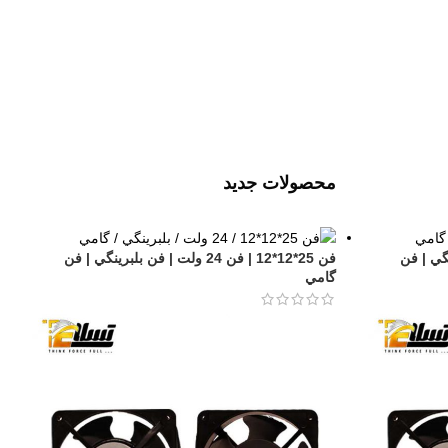
محصولات جدید
 بلبرينگي | فن
فن 25*12*12 | فن 24 ولت | فن بلبرينگي | فن
گامي