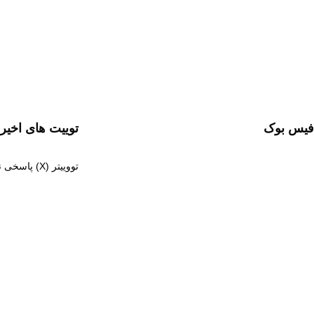
فیس بوک
توییت های اخیر
تووییتر (X) پاسخی نداده 200