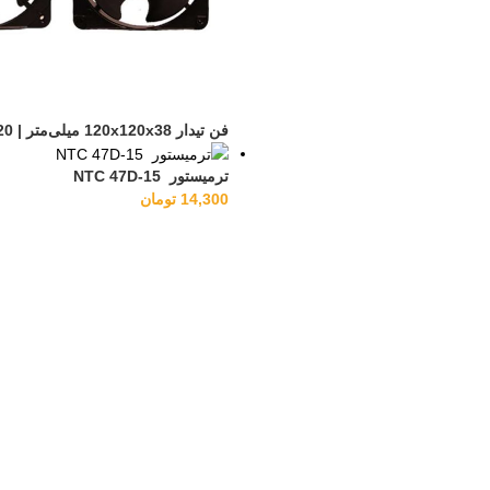
فن تیدار 120x120x38 میلی‌متر | 220 ولت 0.14 آمپر
ترمیستور NTC 47D-15
14,300
تومان