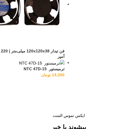
آمپر
ترمیستور NTC 47D-15
14,300
تومان
ایکس تموس المنت
پیشوند با خبر