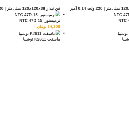
فن تیدار 120x120x38 میلی‌متر | 220 ولت 0.14 آمپر
ترمیستور NTC 47D-15
14,300
تومان
ماسفت K2611 توشيبا