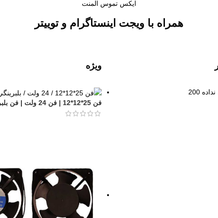
ایکس تموس المنت
همراه با ویجت اینستاگرام و توییتر
ویژه
فن 25*12*12 | فن 24 ولت | فن بلبرينگي | فن گامي