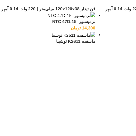
فن تیدار 120x120x38 میلی‌متر | 220 ولت 0.14 آمپر
ترمیستور NTC 47D-15
14,300
تومان
ماسفت K2611 توشيبا