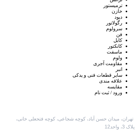
ترمیستور
خازن
دیود
رگولاتور
سرولوم
فن
کابل
کانکتور
ماسفت
ولوم
مقاومت آجری
انبر
سایر قطعات فنی و یدکی
علاقه مندی
مقايسه
ورود / ثبت نام
تهران، میدان حسن آباد، کوچه شجاعی، کوچه فتحعلی خانی،
پلاک 3، واحد12