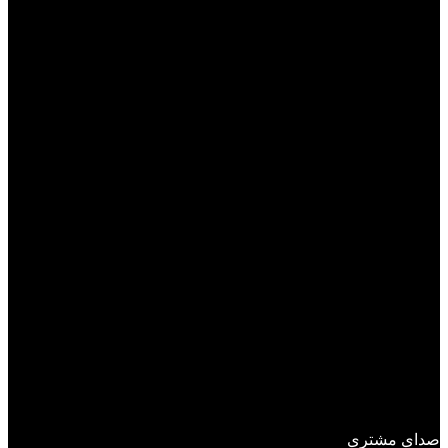
ترانس
ترمیستور
خازن
دیود
رگولاتور
سرولوم
فن
کابل
کانکتور
ماسفت
ولوم
مقاومت آجری
انبر
سایر قطعات فنی و یدکی
صفحه اصلی
محصولات
مقالات تسلا
تماس با ما
درباره ما
رضایت مشتری
فرم نظر سنجی
صدای مشتری