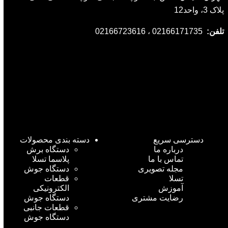
پلاک 3، واحد12
تلفن:
02166171735 ، 02166723616
دسترسی سریع
دسته بندی محصولات
درباره ما
دستگاه برش
تماس با ما
پلاسما تسلا
مجله تصویری
دستگاه جوش
تسلا
قطعات
آموزش
الکترونیکی
رضایت مشتری
دستگاه جوش
قطعات جانبی
دستگاه جوش