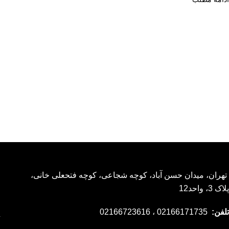
تهران، میدان حسن آباد، کوچه شجاعی، کوچه فتحعلی خانی،
پلاک 3، واحد12
تلفن:
02166171735 ، 02166723616