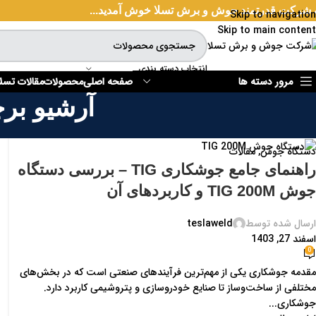
 شرکت قدرتمند جوش و برش تسلا خوش آمدید...
Skip to navigation
۲۷
Skip to main content
اسفند
انتخاب دسته بندی
مرور دسته ها
صفحه اصلی
محصولات
مقالات تسلا
آرشیو برچ
دستگاه جوش
,
مقالات
راهنمای جامع جوشکاری TIG – بررسی دستگاه
جوش TIG 200M و کاربردهای آن
ارسال شده توسط
teslaweld
اسفند 27, 1403
0
مقدمه جوشکاری یکی از مهم‌ترین فرآیندهای صنعتی است که در بخش‌های
مختلفی از ساخت‌وساز تا صنایع خودروسازی و پتروشیمی کاربرد دارد.
جوشکاری...