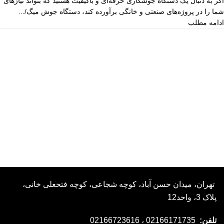
اگر به دنبال یک دستگاه جوشکاری حرفه‌ای و باکیفیت هستید که بتواند نیازهای
شما را در پروژه‌های صنعتی و خانگی برآورده کند، دستگاه جوش میگ/...
ادامه مطلب
تهران، میدان حسن آباد، کوچه شجاعی، کوچه فتحعلی خانی،
پلاک 3، واحد12
تلفن:
02166171735 ، 02166723616