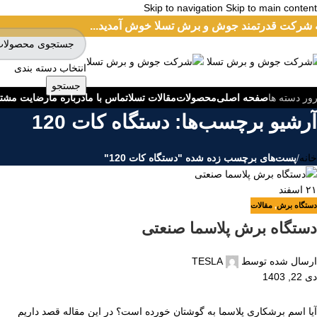
Skip to navigation
Skip to main content
 شرکت قدرتمند جوش و برش تسلا خوش آمدید...
انتخاب دسته بندی
جستجو
صفحه اصلی
محصولات
مقالات تسلا
تماس با ما
درباره ما
رضایت مشت
ور دسته ها
آرشیو برچسب‌ها: دستگاه کات 120
خانه
/
پست‌های برچسب زده شده "دستگاه کات 120"
۲۱
اسفند
دستگاه برش
,
مقالات
دستگاه برش پلاسما صنعتی
ارسال شده توسط
TESLA
دی 22, 1403
آیا اسم برشکاری پلاسما به گوشتان خورده است؟ در این مقاله قصد داریم