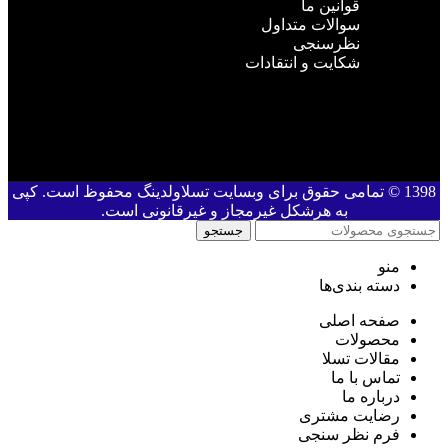
قوانین ما
سوالات متداول
نظرسنجی
شکایت و انتقادات
1398 © تمامی حقوق برای وبسایت تسلاولدینگ محفوظ است. کپی
به هرشکل غیرمجاز و غیرقانونی است.
جستجو
منو
دسته بندی‌ها
صفحه اصلی
محصولات
مقالات تسلا
تماس با ما
درباره ما
رضایت مشتری
فرم نظر سنجی