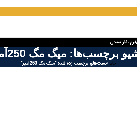
فرم نظر سنجی
یو برچسب‌ها: میگ مگ 250آمپر
خانه
/
پست‌های برچسب زده شده "میگ مگ 250آمپر"