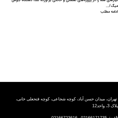
میگ/...
ادامه مطلب
تهران، میدان حسن آباد، کوچه شجاعی، کوچه فتحعلی خانی،
پلاک 3، واحد12
تلفن:
02166171735 ، 02166723616