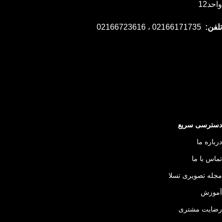
واحد12
تلفن:
02166171735 ، 02166723616
دسترسی سریع
درباره ما
تماس با ما
مجله تصویری تسلا
آموزش
رضایت مشتری