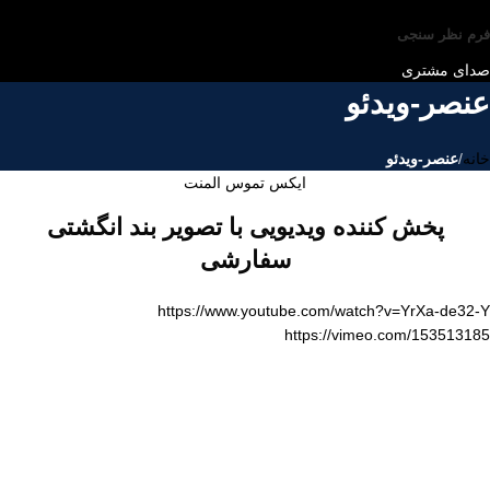
فرم نظر سنجی
صدای مشتری
عنصر-ویدئو
خانه
/
عنصر-ویدئو
ایکس تموس المنت
پخش کننده ویدیویی با تصویر بند انگشتی
سفارشی
https://www.youtube.com/watch?v=YrXa-de32-Y
https://vimeo.com/153513185