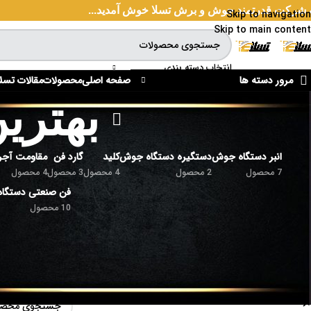
 شرکت قدرتمند جوش و برش تسلا خوش آمدید...
Skip to navigation
Skip to main content
انتخاب دسته بندی
مرور دسته ها
صفحه اصلی
محصولات
مقالات تسلا
بهتری
انبر دستگاه جوش
دستگیره دستگاه جوش
کلید
گارد فن
مقاومت آجر
7 محصول
2 محصول
4 محصول
3 محصول
4 محصول
فن صنعتی دستگا
10 محصول
دسته بندی محصولات
خانه
/
محصولات برچ
ic
igbt
هیچ محصولی یافت
انبر دستگاه جوش
برد