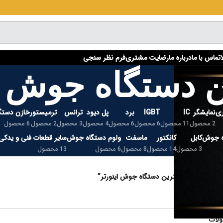
تماس با ما
درباره ما
رضایت مشتری
فرم نظر سنجی
ن دستگاه جوش ا
ی
نمایشگر
IC
IGBT
برد
پل دیود
ترانس
ترمیستور
خازن دستگ
2 محصول
11 محصول
6 محصول
6 محصول
4 محصول
3 محصول
2 محصول
6 محصول
ه جوش
کابل
کانکتور
ماسفت
ولوم دستگاه جوش
سایر قطعات فنی و یدکی
3 محصول
14 محصول
8 محصول
6 محصول
13 محصول
سب خورده “بهترین دستگاه جوش اینورتر”
 نشد.