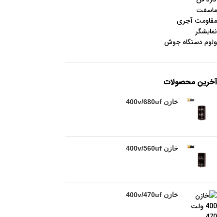
ماسفت
مقاومت آجری
نمایشگر
ولوم دستگاه جوش
آخرین محصولات
خازن 400v/680uf
خازن 400v/560uf
خازن 400v/470uf