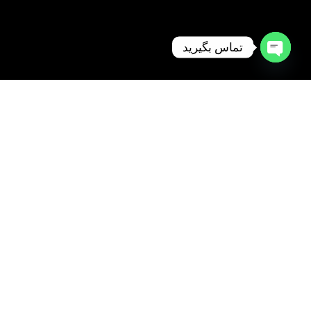
تماس بگیرید
Open
chaty
1398 © تمامی حقوق برای وبسایت تسلاولدینگ محفوظ است. کپی به
هرشکل غیرمجاز و غیرقانونی است.