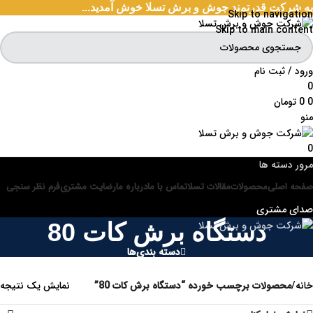
به شرکت قدرتمند جوش و برش تسلا خوش آمدید...
Skip to navigation
Skip to main content
ورود / ثبت نام
0
0
0
تومان
منو
0
مرور دسته ها
صفحه اصلی
محصولات
مقالات تسلا
تماس با ما
درباره ما
رضایت مشتری
فرم نظر سنجی
صدای مشتری
دستگاه برش کات 80
دسته بندی‌ها
خانه
/
محصولات برچسب خورده “دستگاه برش کات 80”
نمایش یک نتیجه