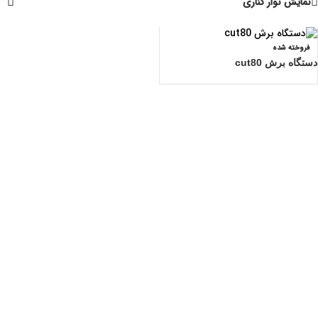
نمایش نوار کناری
فروخته شده
دستگاه برش cut80