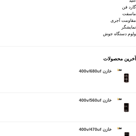
کلید
گارد فن
ماسفت
مقاومت آجری
نمایشگر
ولوم دستگاه جوش
آخرین محصولات
خازن 400v/680uf
خازن 400v/560uf
خازن 400v/470uf