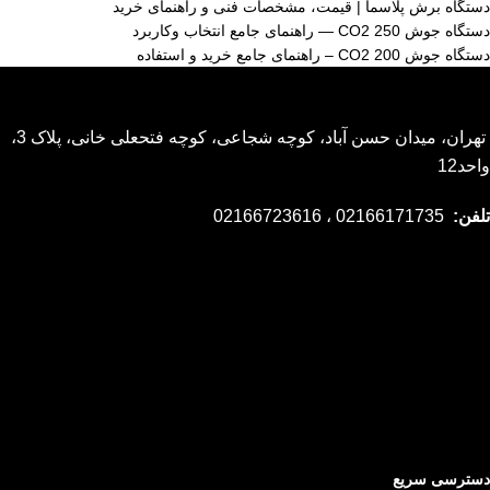
دستگاه برش پلاسما | قیمت، مشخصات فنی و راهنمای خرید
دستگاه جوش CO2 250 — راهنمای جامع انتخاب وکاربرد
دستگاه جوش CO2 200 – راهنمای جامع خرید و استفاده
تهران، میدان حسن آباد، کوچه شجاعی، کوچه فتحعلی خانی، پلاک 3،
واحد12
تلفن:
02166171735 ، 02166723616
دسترسی سریع