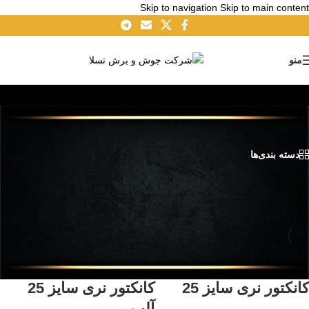
Skip to navigation
Skip to main content
منو
فیش نری
دسته بندی‌ها
خانه
/
محصولات برچسب خورده “فیش نری”
فروخته شده
فروخته شده
کانکتور نری سایز 25
کانکتور نری سایز 25
آلپ