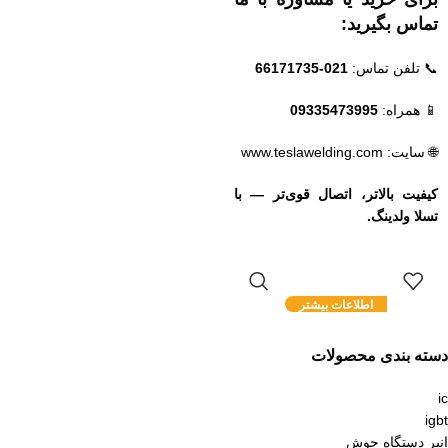
تماس بگیرید:
📞 تلفن تماس:
021-66171735
📱 همراه:
09335473995
🌐 سایت:
www.teslawelding.com
کیفیت بالاتر، اتصال قوی‌تر — با
تسلا ولدینگ.
اطلاعات بیشتر
دسته بندی محصولات
ic
igbt
انبر دستگاه جوش