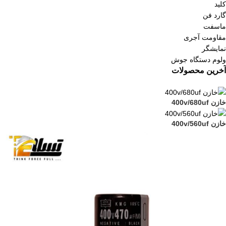
کلید
گارد فن
ماسفت
مقاومت آجری
نمایشگر
ولوم دستگاه جوش
آخرین محصولات
خازن 400v/680uf
خازن 400v/560uf