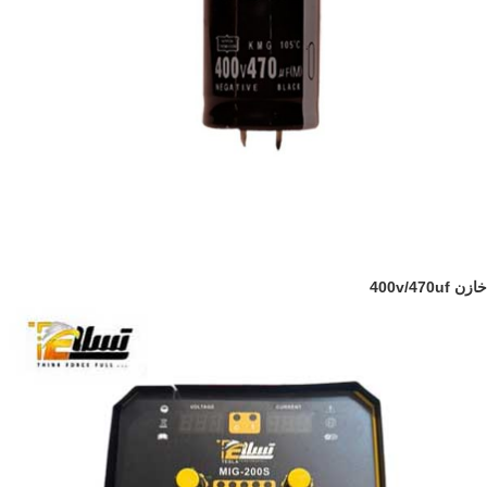
خازن 400v/470uf