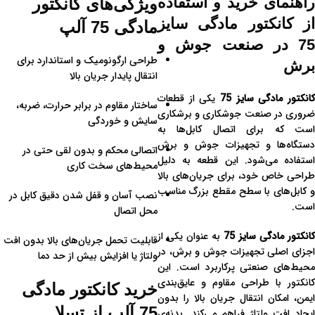
راهنمای خرید و استفاده
ویژگی‌های کانکتور
از کانکتور مادگی سایز
مادگی 75 آلپ
75 در صنعت جوش و
طراحی ارگونومیک و استاندارد برای
برش
انتقال پایدار جریان بالا
کانکتور مادگی سایز 75
یکی از قطعات
ساختار مقاوم در برابر حرارت، ضربه،
ضروری در صنعت جوشکاری و برشکاری
سایش و خوردگی
است که برای اتصال کابل‌ها به
دستگاه‌ها و تجهیزات جوش و برش
اتصالی محکم و بدون لقی حتی در
استفاده می‌شود. این قطعه به دلیل
محیط‌های سخت کاری
طراحی خاص خود، برای جریان‌های بالا
و کابل‌های با سطح مقطع بزرگ مناسب
نصب آسان و قفل شدن دقیق کابل در
است.
محل اتصال
کانکتور مادگی سایز 75
به عنوان یکی از
قابلیت تحمل جریان‌های بالا بدون افت
اجزای اصلی تجهیزات جوش و برش، در
ولتاژ یا افزایش بیش از حد دما
محیط‌های صنعتی پرکاربرد است. این
کانکتور با طراحی مقاوم و عایق‌بندی
خرید کانکتور مادگی
ایمن، امکان انتقال جریان بالا را بدون
75 آلپ از تسلا
ایجاد افت ولتاژ فراهم می‌کند. بدنه‌ی