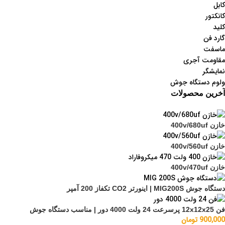
کابل
کانکتور
کلید
گارد فن
ماسفت
مقاومت آجری
نمایشگر
ولوم دستگاه جوش
آخرین محصولات
خازن 400v/680uf
خازن 400v/560uf
خازن 400v/470uf
دستگاه جوش MIG200S | اینورتر CO2 تکفاز 200 آمپر
فن 12x12x25 پرسرعت 24 ولت 4000 دور | مناسب دستگاه جوش
900,000
تومان