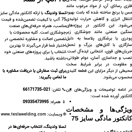
فلزی رسانای آن، از مواد مرغوب مانند
مس یا برنج ساخته شده که باعث بهبود
تسلا ولدینگ
با ارائه کانکتور مادگی سایز
انتقال انرژی و کاهش حرارت تولیدی
75 آلپ با کیفیت تضمین‌شده و قیمت
می‌شود. این کانکتور در پروژه‌های
مناسب، همراه حرفه‌ای‌های صنعت
سنگین صنعتی مانند جوشکاری زیر
جوشکاری است. کلیه محصولات با
پودری یا برشکاری پلاسما به دلیل
تضمین اصالت و مشاوره تخصصی در
سازگاری با کابل‌های بزرگ و تحمل
اختیار شما قرار می‌گیرند تا بهترین
جریان‌های قوی، انتخابی ایده‌آل است.
انتخاب را برای پروژه‌های صنعتی خود
نصب و جداسازی آسان، دوام طولانی،
داشته باشید.
و مقاومت در برابر شرایط سخت
محیطی از دیگر مزایای این قطعه کلیدی
برای ثبت سفارش یا دریافت مشاوره با
محسوب می‌شود.
ما تماس بگیرید:
در ادامه توضیحات و ویژگی‌های این
📞 تلفن:
021-66171735
کانکتور آورده شده است:
📱 همراه:
09335473995
ویژگی‌ها و مشخصات
🌐 وبسایت:
www.teslawelding.com
کانکتور مادگی سایز 75
تسلا ولدینگ، انتخاب حرفه‌ای‌ها در