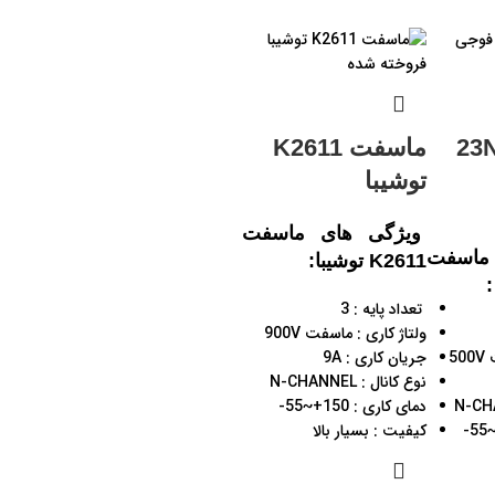
فروخته شده
 23N50
ماسفت K2611
توشيبا
ویژگی های ماسفت
ماسفت
K2611 توشيبا:
تعداد پایه : 3
ولتاژ کاری : ماسفت 900V
5
جریان کاری : 9A
نوع کانال : N-CHANNEL
دمای کاری : 150+~55-
کیفیت : بسیار بالا