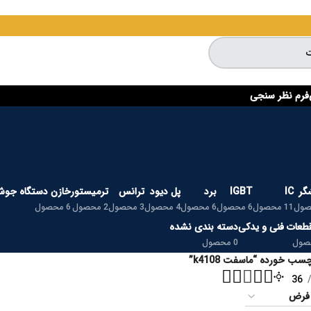
فرم نظر سنجی
گر
IC
IGBT
برد
پل دیود
ترانس
ترمیستور
خازن دستگاه جو
11 محصول
6 محصول
6 محصول
4 محصول
3 محصول
2 محصول
6 محصول
قطعات فنی و یدکی
دسته بندی نشده
0 محصول
ب خورده “ماسفت k4108”
36