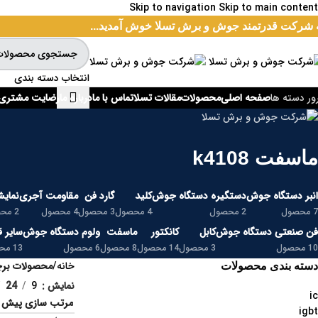
Skip to navigation
Skip to main content
 شرکت قدرتمند جوش و برش تسلا خوش آمدید...
انتخاب دسته بندی
صفحه اصلی
محصولات
مقالات تسلا
تماس با ما
درباره ما
رضایت مشتری
ور دسته ها
ماسفت k4108
انبر دستگاه جوش
دستگیره دستگاه جوش
کلید
گارد فن
مقاومت آجری
نمایش
7 محصول
2 محصول
4 محصول
3 محصول
4 محصول
2 محصول
فن صنعتی دستگاه جوش
کابل
کانکتور
ماسفت
ولوم دستگاه جوش
سایر 
10 محصول
3 محصول
14 محصول
8 محصول
6 محصول
13 محصول
خانه
/
محصولات برچس
دسته بندی محصولات
نمایش
9
24
ic
igbt