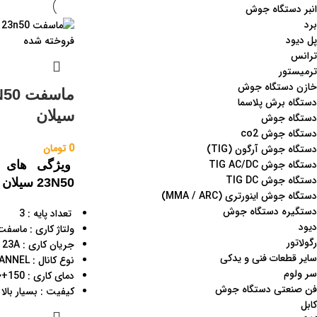
انبر دستگاه جوش
برد
پل دیود
فروخته شده
ترانس
ترمیستور
خازن دستگاه جوش
ماسفت
دستگاه برش پلاسما
سيلان
دستگاه جوش
دستگاه جوش co2
0
تومان
دستگاه جوش آرگون (TIG)
دستگاه جوش TIG AC/DC
ویژگی های 
دستگاه جوش TIG DC
23N50 سيلان :
دستگاه جوش اینورتری (MMA / ARC)
دستگیره دستگاه جوش
تعداد پایه : 3
دیود
ولتاژ کاری : ماسفت 00V
رگولاتور
جریان کاری : 23A
سایر قطعات فنی و یدکی
نوع کانال : N-CHANNEL
سر ولوم
دمای کاری : 150+~55-
فن صنعتی دستگاه جوش
کیفیت : بسیار بالا
کابل