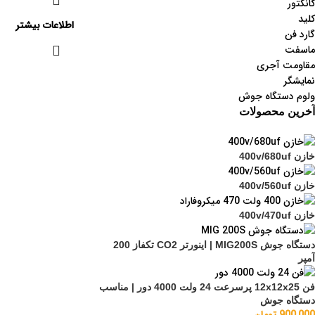
کانکتور
کلید
اطلاعات بیشتر
گارد فن
ماسفت
مقاومت آجری
نمایشگر
ولوم دستگاه جوش
آخرین محصولات
خازن 400v/680uf
خازن 400v/560uf
خازن 400v/470uf
دستگاه جوش MIG200S | اینورتر CO2 تکفاز 200
آمپر
فن 12x12x25 پرسرعت 24 ولت 4000 دور | مناسب
دستگاه جوش