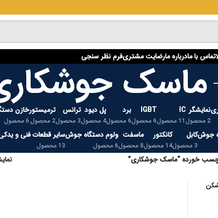
تماس با ما
درباره ما
رضایت مشتری
فرم نظر سنجی
ماسک جوشکاری
ی
نمایشگر
IC
IGBT
برد
پل دیود
ترانس
ترمیستور
خازن دستگ
2 محصول
11 محصول
6 محصول
6 محصول
4 محصول
3 محصول
2 محصول
6 محصول
ه جوش
کابل
کانکتور
ماسفت
ولوم دستگاه جوش
سایر قطعات فنی و یدکی
3 محصول
14 محصول
8 محصول
6 محصول
13 محصول
چسب خورده “ماسک جوشکاری”
نما