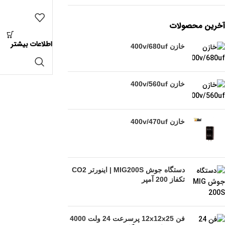
آخرین محصولات
اطلاعات بیشتر
خازن 400v/680uf
خازن 400v/560uf
خازن 400v/470uf
دستگاه جوش MIG200S | اینورتر CO2
تکفاز 200 آمپر
فن 12x12x25 پرسرعت 24 ولت 4000