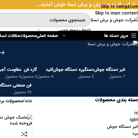
 شرکت قدرتمند جوش و برش تسلا خوش آمدید...
Skip to navigation
Skip to main content
انتخاب دسته بندی
مرور دسته ها
صفحه اصلی
محصولات
مقالات تسلا
انبر دستگاه جوش
دستگیره دستگاه جوش
کلید
گارد فن
مقاومت آجر
7 محصول
2 محصول
4 محصول
3 محصول
4 محصول
فن صنعتی دستگا
10 محصول
دسته بندی محصولات
خانه
/
محصولات بر
ic
igbt
فروخته شده
انبر دستگاه جوش
برد