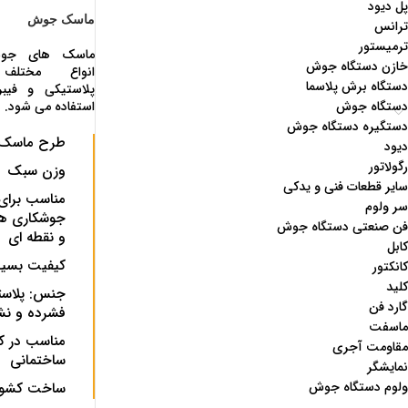
پل دیود
ماسک جوش
ترانس
ترمیستور
ماسک های جوش
خازن دستگاه جوش
انواع مختلف
دستگاه برش پلاسما
پلاستیکی و فیب
دستگاه جوش
استفاده می شود.
دستگیره دستگاه جوش
طرح ماسک:
دیود
رگولاتور
وزن سبک
سایر قطعات فنی و یدکی
مناسب برای
سر ولوم
جوشکاری ه
فن صنعتی دستگاه جوش
و نقطه ای
کابل
کیفیت بسیار
کانکتور
کلید
جنس: پلاس
گارد فن
فشرده و ن
ماسفت
مناسب در ک
مقاومت آجری
ساختمانی
نمایشگر
ولوم دستگاه جوش
ساخت کشور 