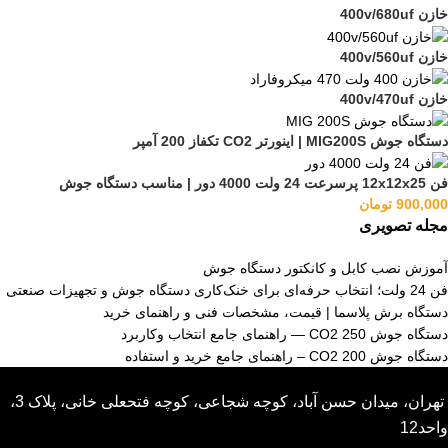
خازن 400v/680uf
خازن 400v/560uf
خازن 400v/470uf
دستگاه جوش MIG200S | اینورتر CO2 تکفاز 200 آمپر
فن 12x12x25 پرسرعت 24 ولت 4000 دور | مناسب دستگاه جوش
900,000
تومان
مجله تصویری
آموزش نصب کابل و کانکتور دستگاه جوش
فن 24 ولت؛ انتخاب حرفه‌ای برای خنک‌کاری دستگاه جوش و تجهیزات صنعتی
دستگاه برش پلاسما | قیمت، مشخصات فنی و راهنمای خرید
دستگاه جوش CO2 250 — راهنمای جامع انتخاب وکاربرد
دستگاه جوش CO2 200 – راهنمای جامع خرید و استفاده
تهران، میدان حسن آباد، کوچه شجاعی، کوچه فتحعلی خانی، پلاک 3،
واحد12