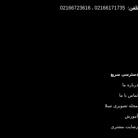
تلفن:
02166171735 ، 02166723616
دسترسی سریع
درباره ما
تماس با ما
مجله تصویری تسلا
آموزش
رضایت مشتری