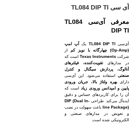
آی سی TL084 DIP TI
معرفی آی‌سی TL084
DIP TI
ی‌سی
TL084 DIP TI
یک
آپ امپ
Op-Amp) چهارگانه با نویز کم
از
شرکت
Texas Instruments
است که
ر مدارهای
تقویت‌کننده، فیلترهای
آنالوگ، پردازش سیگنال و کنترل
صنعتی
استفاده می‌شود. این آی‌سی
ارای
بهره ولتاژ بالا، جریان ورودی
ایین و امپدانس ورودی زیاد
است که
آن را برای کاربردهای حساس و دقیق
ایده‌آل می‌کند. طراحی
DIP (Dual In-
line Package)
باعث سهولت در نصب
و تعویض در مدارهای صنعتی و
الکترونیکی شده است.