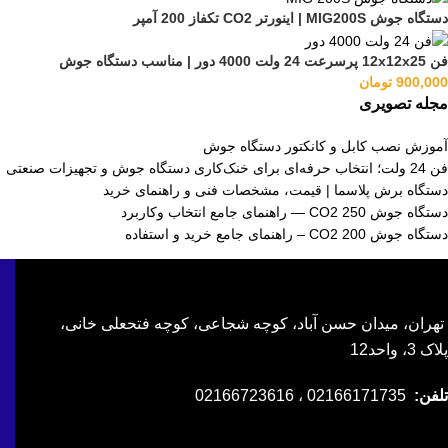
دستگاه جوش MIG200S | اینورتر CO2 تکفاز 200 آمپر
فن 12x12x25 پرسرعت 24 ولت 4000 دور | مناسب دستگاه جوش
900,000
تومان
مجله تصویری
آموزش نصب کابل و کانکتور دستگاه جوش
فن 24 ولت؛ انتخاب حرفه‌ای برای خنک‌کاری دستگاه جوش و تجهیزات صنعتی
دستگاه برش پلاسما | قیمت، مشخصات فنی و راهنمای خرید
دستگاه جوش CO2 250 — راهنمای جامع انتخاب وکاربرد
دستگاه جوش CO2 200 – راهنمای جامع خرید و استفاده
تهران، میدان حسن آباد، کوچه شجاعی، کوچه فتحعلی خانی،
پلاک 3، واحد12
تلفن:
02166171735 ، 02166723616