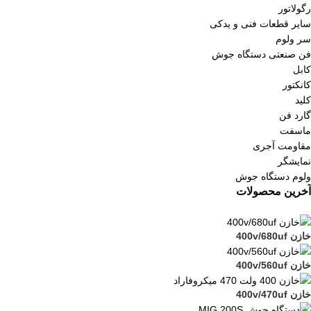
رگولاتور
سایر قطعات فنی و یدکی
سر ولوم
فن صنعتی دستگاه جوش
کابل
کانکتور
کلید
گارد فن
ماسفت
مقاومت آجری
نمایشگر
ولوم دستگاه جوش
آخرین محصولات
خازن 400v/680uf
خازن 400v/560uf
خازن 400v/470uf