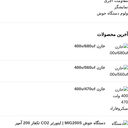
مقاومت آجری
نمایشگر
ولوم دستگاه جوش
آخرین محصولات
خازن 400v/680uf
خازن 400v/560uf
خازن 400v/470uf
دستگاه جوش MIG200S | اینورتر CO2 تکفاز 200 آمپر