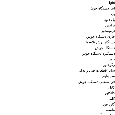
igbt
انبر دستگاه جوش
برد
پل دیود
ترانس
ترمیستور
خازن دستگاه جوش
دستگاه برش پلاسما
دستگاه جوش
دستگیره دستگاه جوش
دیود
رگولاتور
سایر قطعات فنی و یدکی
سر ولوم
فن صنعتی دستگاه جوش
کابل
کانکتور
کلید
گارد فن
ماسفت