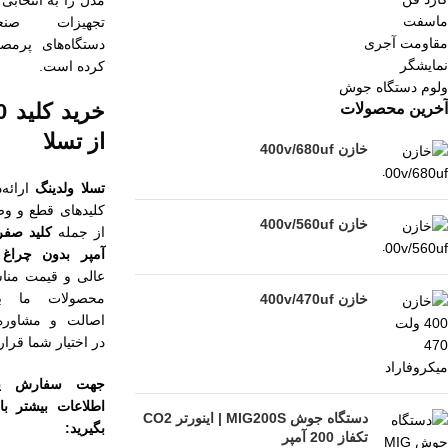
مدل را به انتخابی
ماسفت
تجهیزات صن
مقاومت آجری
دستگاه‌های پرمص
نمایشگر
کرده است.
ولوم دستگاه جوش
آخرین محصولات
از تسلا
خازن 400v/680uf
تسلا ولدینگ
ارائه‌د
کلیدهای قطع و و
خازن 400v/560uf
از جمله
آمپر بدون چراغ
ب
عالی و قیمت من
محصولات ما ب
خازن 400v/470uf
اصالت و مشاور
در اختیار شما قرار
جهت سفارش یا
اطلاعات بیشتر با
دستگاه جوش MIG200S | اینورتر CO2
بگیرید:
تکفاز 200 آمپر