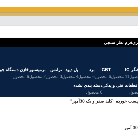
ری
فرم نظر سنجی
شگر
IC
IGBT
برد
پل دیود
ترانس
ترمیستور
خازن دستگاه ج
11 محصول
6 محصول
6 محصول
4 محصول
3 محصول
2 محصول
6 محصول
قطعات فنی و یدکی
دسته بندی نشده
0 محصول
 خورده “کلید صفر و یک 30آمپر”