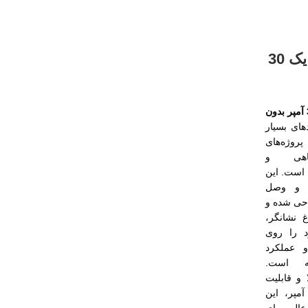
کلید صفر و یک 30
کلید صفر و یک 30 آمپر بدون
های بسیار
وژه‌های
اهی و
است. این
ع و وصل
احی شده و
 نشانگر،
 را روی
و عملکرد
ه است.
و قابلیت
مل جریان ۳۰ آمپر، این