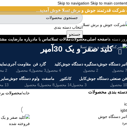
Skip to navigation
Skip to main content
 شرکت قدرتمند جوش و برش تسلا خوش آمدید...
انتخاب دسته بندی
جستجو
صفحه اصلی
محصولات
مقالات تسلا
تماس با ما
درباره ما
رضایت مشت
ور دسته ها
کلید صفر و یک 30آمپر
انبر دستگاه جوش
دستگیره دستگاه جوش
کلید
گارد فن
مقاومت آجری
نمای
7 محصول
2 محصول
4 محصول
3 محصول
4 محصول
2 محصول
فن صنعتی دستگاه جوش
کابل
کانکتور
ماسفت
ولوم دستگاه جوش
سایر 
10 محصول
3 محصول
14 محصول
8 محصول
6 محصول
13 محصول
دسته بندی محصولات
خانه
/
محصولات برچسب
ic
igbt
انبر دستگاه جوش
برد
فروخته شده