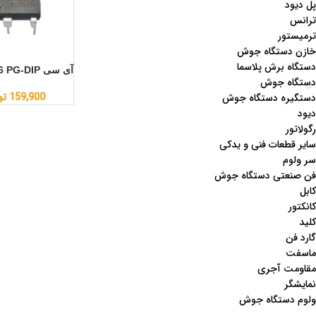
پل دیود
ترانس
ترمیستور
خازن دستگاه جوش
دستگاه برش پلاسما
آی سی LNK626 PG-DIP
دستگاه جوش
159,900
تو
دستگیره دستگاه جوش
دیود
رگولاتور
سایر قطعات فنی و یدکی
سر ولوم
فن صنعتی دستگاه جوش
کابل
کانکتور
کلید
گارد فن
ماسفت
مقاومت آجری
نمایشگر
ولوم دستگاه جوش