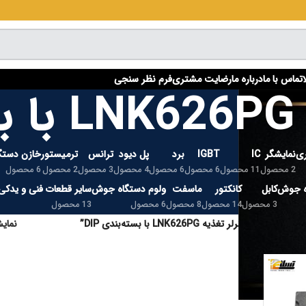
تماس با ما
درباره ما
رضایت مشتری
فرم نظر سنجی
D
ی
نمایشگر
IC
IGBT
برد
پل دیود
ترانس
ترمیستور
خازن دستگ
2 محصول
11 محصول
6 محصول
6 محصول
4 محصول
3 محصول
2 محصول
6 محصول
ه جوش
کابل
کانکتور
ماسفت
ولوم دستگاه جوش
سایر قطعات فنی و یدکی
3 محصول
14 محصول
8 محصول
6 محصول
13 محصول
“کنترلر تغذیه LNK626PG با بسته‌بندی DIP”
نما