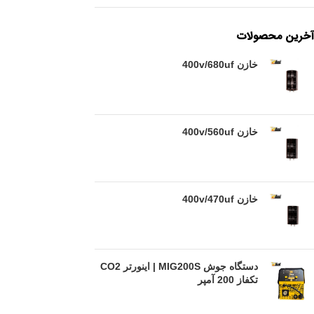
آخرین محصولات
خازن 400v/680uf
خازن 400v/560uf
خازن 400v/470uf
دستگاه جوش MIG200S | اینورتر CO2
تکفاز 200 آمپر