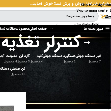
 شرکت قدرتمند جوش و برش تسلا خوش آمدید...
Skip to navigation
Skip to main content
انتخاب دسته بندی
مرور دسته ها
صفحه اصلی
محصولات
مقالات تسلا
کنترلر تغذیه LNK626PG با بسته‌بندی IP
انبر دستگاه جوش
دستگیره دستگاه جوش
کلید
گارد فن
مقاومت آجر
7 محصول
2 محصول
4 محصول
3 محصول
4 محصول
فن صنعتی دستگا
10 محصول
دسته بندی محصولات
خانه
/
محصولات برچسب خورده 
ic
igbt
انبر دستگاه جوش
برد