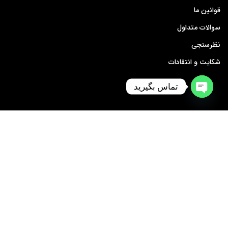
قوانین ما
سوالات متداول
نظرسنجی
شکایت و انتقادات
تماس بگیرید
Open
chaty
1398 © تمامی حقوق برای وبسایت تسلاولدینگ محفوظ است. کپی به
هرشکل غیرمجاز و غیرقانونی است.