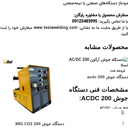
مونتاژ دستگاه‌های صنعتی یا نیمه‌صنعتی
سفارش محصول یا مشاوره رایگان:
با ما تماس بگیرید:
09125483995
ا از طریق سایت ما به نشانی:
www.teslawelding.com
سفارش خود را ثبت
کنید.
محصولات مشابه
فروخته شده
دستگاه جوش acdc 200
مشخصات فنی دستگاه
جوش ACDC 200:
نوع جریان:
AC/DC
توان خروجی:
200 آمپر
ولتاژ ورودی:
220 ولت
دستگاه جوش MIG CO2 200
فناوری:
اینورتر IGBT