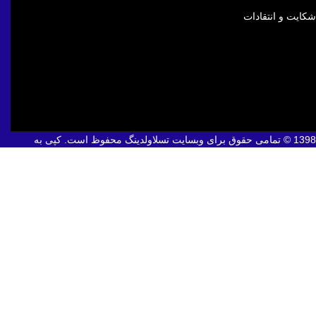
شکایت و انتقادات
1398 © تمامی حقوق برای وبسایت تسلاولدینگ محفوظ است. کپی به
هرشکل غیرمجاز و غیرقانونی است.