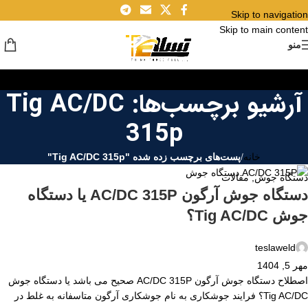
Skip to navigation
۲۹
Skip to main content
شهریور
منو
آرشیو برچسب‌ها: Tig AC/DC
315p
خانه
/
پست‌های برچسب زده شده "Tig AC/DC 315p"
دستگاه جوش
,
مقالات
دستگاه جوش آرگون AC/DC 315P یا دستگاه
جوش Tig AC/DC؟
teslaweld
مهر 5, 1404
اصطلاح دستگاه جوش آرگون AC/DC 315P صحیح می باشد یا دستگاه جوش
Tig AC/DC؟ فرایند جوشکاری به نام جوشکاری آرگون متاسفانه به غلط در