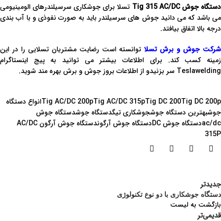
ستگاه جوش Tig 315 AC/DC
تسلا برای جوشکاری سرسیلندرهای الومینیومی
می باشد که می دانید جوش های سرسیلندر باید به صورت نفوذی و با آب بندی
درجه بالا اتفاق بیافتد.
رکت جوش و برش تسلا
توانسته است رضایت مشتریان تسلایی را در این
زمینه کسب کند. برای اطلاعات بیشتر می توانید به پیج اینستاگرام
Teslawelding سر بزنیدو از اطلاعات بروز جوش و برش بهره مند شوید.
Tig DC 200p
Tig DC 200
Tig AC/DC 315p
Tig AC/DC 200p
انواع دستگاه
جوش
بهترین دستگاه جوش
جوشکاری تیگ
دستگاه جوش
دستگاه جوش
ac/dc
دستگاه جوش DC
دستگاه جوش آرگون
دستگاه جوش آرگون AC/DC
315P
جدیدتر
دستگاه جوشکاری با دو نوع تکنولوژی
بازگشت به لیست
قدیمی‌تر